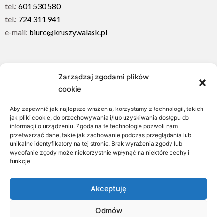
tel.:
601 530 580
tel.:
724 311 941
e-mail:
biuro@kruszywalask.pl
Menu
Zarządzaj zgodami plików
cookie
Otoczaki
Kostka granitowa
Aby zapewnić jak najlepsze wrażenia, korzystamy z technologii, takich
Żwiry, grysy, piaskowce
jak pliki cookie, do przechowywania i/lub uzyskiwania dostępu do
informacji o urządzeniu. Zgoda na te technologie pozwoli nam
Usługi minikoparką
przetwarzać dane, takie jak zachowanie podczas przeglądania lub
Ładowarka teleskopowa
unikalne identyfikatory na tej stronie. Brak wyrażenia zgody lub
wycofanie zgody może niekorzystnie wpłynąć na niektóre cechy i
Realizacje
funkcje.
Kontakt
Polityka plików cookies (EU)
Akceptuję
Odmów