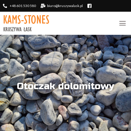
+48 601 530 580
biuro@kruszywalask.pl
Otoczak dolomitowy