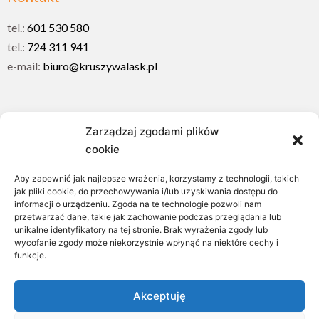
tel.:
601 530 580
tel.:
724 311 941
e-mail:
biuro@kruszywalask.pl
Menu
Zarządzaj zgodami plików
cookie
Otoczaki
Kostka granitowa
Aby zapewnić jak najlepsze wrażenia, korzystamy z technologii, takich
Żwiry, grysy, piaskowce
jak pliki cookie, do przechowywania i/lub uzyskiwania dostępu do
informacji o urządzeniu. Zgoda na te technologie pozwoli nam
Usługi minikoparką
przetwarzać dane, takie jak zachowanie podczas przeglądania lub
Ładowarka teleskopowa
unikalne identyfikatory na tej stronie. Brak wyrażenia zgody lub
wycofanie zgody może niekorzystnie wpłynąć na niektóre cechy i
Realizacje
funkcje.
Kontakt
Polityka plików cookies (EU)
Akceptuję