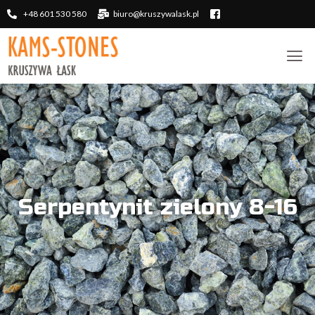
+48 601 530 580
biuro@kruszywalask.pl
Serpentynit zielony 8-16