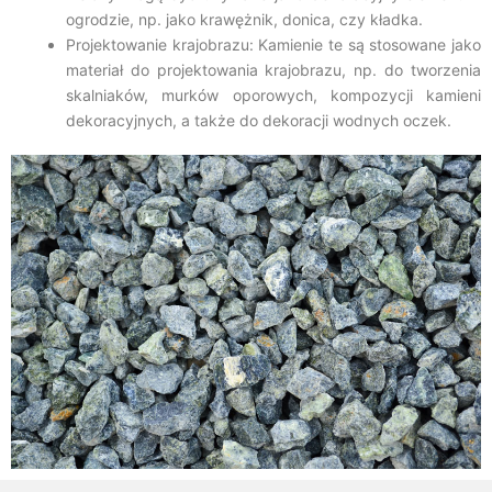
ogrodzie, np. jako krawężnik, donica, czy kładka.
Projektowanie krajobrazu: Kamienie te są stosowane jako
materiał do projektowania krajobrazu, np. do tworzenia
skalniaków, murków oporowych, kompozycji kamieni
dekoracyjnych, a także do dekoracji wodnych oczek.