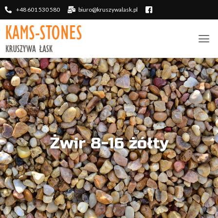
+48 601 530 580
biuro@kruszywalask.pl
Żwir 8-16 żółty