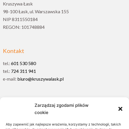
Kruszywa Łask
98-100 Łask, ul. Warszawska 155
NIP 8311550184
REGON: 101748884
Kontakt
tel.:
601 530 580
tel.:
724 311 941
e-mail:
biuro@kruszywalask.pl
Menu
Zarządzaj zgodami plików
cookie
Otoczaki
Kostka granitowa
Aby zapewnić jak najlepsze wrażenia, korzystamy z technologii, takich